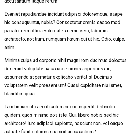
accusantium itaque rerum!
Eveniet repudiandae incidunt adipisci doloremque, saepe
hic consequuntur, nobis? Consectetur omnis saepe modi
pariatur rem officia voluptates nemo vero, laborum
architecto, nostrum, numquam harum qui ut hic. Odio, culpa,
animi.
Minima culpa ad corporis nihil magni rem ducimus delectus
deserunt voluptate natus unde omnis asperiores, in,
assumenda aspernatur explicabo veritatis! Ducimus
voluptatem velit praesentium! Quasi cupiditate nisi amet,
blanditiis quas.
Laudantium obcaecati autem neque impedit distinctio
quidem, quos minima eos iste. Qui, libero nobis sed hic
architecto! Iure adipisci sapiente, nesciunt non, vel eaque
aut iste fugit dolorum suscipit accusantium?